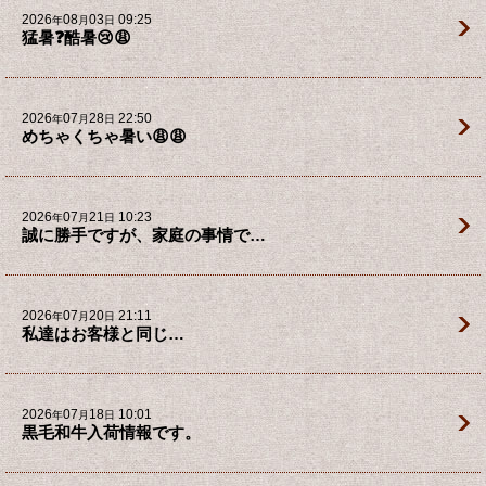
2026
08
03
09:25
年
月
日
猛暑❓酷暑😢😩
2026
07
28
22:50
年
月
日
めちゃくちゃ暑い😩😩
2026
07
21
10:23
年
月
日
誠に勝手ですが、家庭の事情で…
2026
07
20
21:11
年
月
日
私達はお客様と同じ…
2026
07
18
10:01
年
月
日
黒毛和牛入荷情報です。