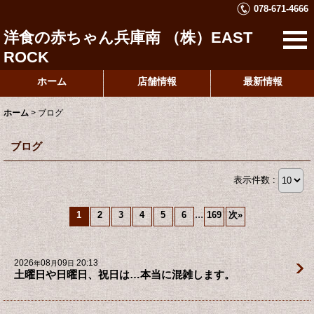
078-671-4666
洋食の赤ちゃん兵庫南 （株）EAST
ROCK
ホーム
店舗情報
最新情報
ホーム
>
ブログ
ブログ
表示件数 :
...
1
2
3
4
5
6
169
次
»
2026
08
09
20:13
年
月
日
土曜日や日曜日、祝日は…本当に混雑します。