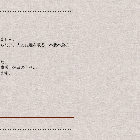
りません。
ならない、人と距離を取る、不要不急の
。
した。
達成感、休日の幸せ…
います。