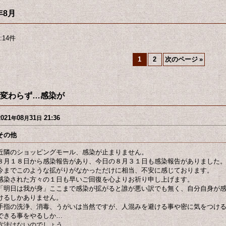
年8月
:
14
件
1
2
次のページ
»
変わらず…感染が
2021
08
31
21:36
年
月
日
その他
近隣のショッピングモール、感染が止まりません。
８月１８日から感染報告があり、今日の８月３１日も感染報告がありました
今までこのような拡がりがなかっただけに相当、不安に感じております。
感染された方々の１日も早いご回復を心よりお祈り申し上げます。
「明日は我が身」ここまで感染が拡がると誰が悪い訳でも無く、自分自身が
けるしかありません。
手指の洗浄、消毒、うがいは当然ですが、人混みを避ける事や密に気をつけ
できる事をやるしか…
方法はないのでしょう。