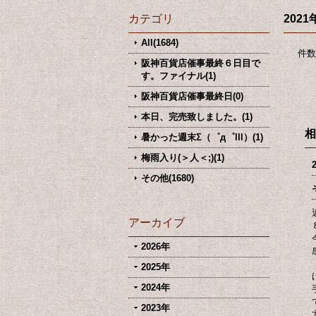
カテゴリ
2021
All(1684)
件数
阪神百貨店催事最終６日目で
す。ファイナル(1)
阪神百貨店催事最終日(0)
本日、完売致しました。(1)
相
暑かった週末Σ（゜д゜lll）(1)
梅雨入り(＞人＜;)(1)
その他(1680)
アーカイブ
2026年
2025年
2024年
2023年