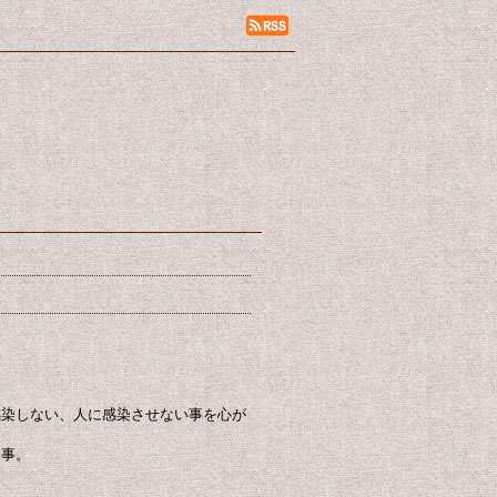
。
感染しない、人に感染させない事を心が
る事。