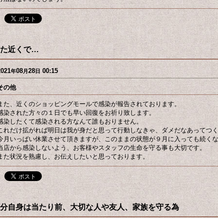
た近くで…
2021
08
28
00:15
年
月
日
その他
また、近くのショッピングモールで感染が報告されております。
感染された方々の１日でも早い回復をお祈り致します。
感染したくて感染される方なんて誰もおりません。
これだけ拡がれば明日は我が身だと思って行動しなきゃ、ダメだなあってつ
今月いっぱい休業させて頂きますが、このままの状態が９月に入っても続く
当店から感染しないよう、お客様やスタッフの生命を守る事も大切です。
また状況を熟慮し、お伝えしたいと思っております。
分自身は当たり前、大切な人や友人、家族を守る為