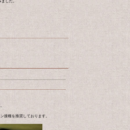
みました。
す。
チン接種を推奨しております。