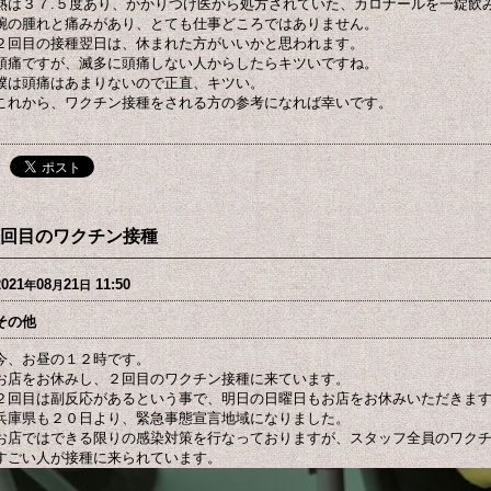
熱は３７.５度あり、かかりつけ医から処方されていた、カロナールを一錠飲
腕の腫れと痛みがあり、とても仕事どころではありません。
２回目の接種翌日は、休まれた方がいいかと思われます。
頭痛ですが、滅多に頭痛しない人からしたらキツいですね。
僕は頭痛はあまりないので正直、キツい。
これから、ワクチン接種をされる方の参考になれば幸いです。
回目のワクチン接種
2021
08
21
11:50
年
月
日
その他
今、お昼の１２時です。
お店をお休みし、２回目のワクチン接種に来ています。
２回目は副反応があるという事で、明日の日曜日もお店をお休みいただきま
兵庫県も２０日より、緊急事態宣言地域になりました。
お店ではできる限りの感染対策を行なっておりますが、スタッフ全員のワク
すごい人が接種に来られています。