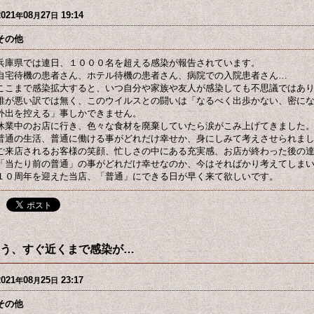
2021
08
27
19:14
年
月
日
その他
兵庫県では連日、１０００名を超える感染が報告されています。
自宅待機の患者さん、ホテル待機の患者さん、病院での入院患者さん…
ここまで感染拡大すると、いつ自分や家族や友人が感染しても不思議ではあ
誰が悪い訳では無く、このウイルスとの闘いは「なるべく出歩かない、密に
外出を控える」事しかできません。
休業中のお店に行き、色々な食材を廃棄していたら涙がこみ上げてきました
普通の生活、普通に働ける事がどれだけ幸せか、身にしみて考えさせられま
ご来店されるお客様の笑顔、忙しさの中にある充実感、お店が終わった後の
「当たり前の普通」の事がどれだけ幸せなのか、今はそればかり考えてしま
１０周年を迎えた当店、「普通」にできる日が早く来て欲しいです。
う、すぐ近くまで感染が…
2021
08
25
23:17
年
月
日
その他