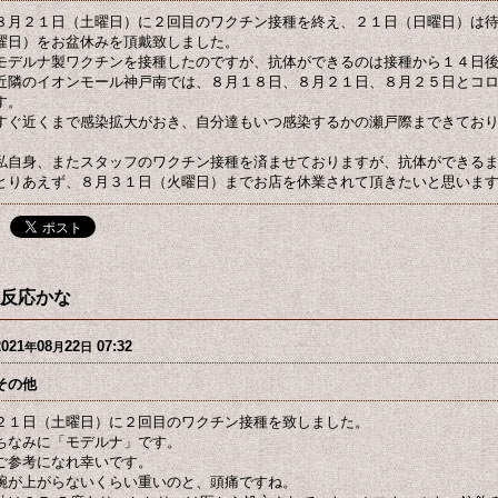
８月２１日（土曜日）に２回目のワクチン接種を終え、２１日（日曜日）は
曜日）をお盆休みを頂戴致しました。
モデルナ製ワクチンを接種したのですが、抗体ができるのは接種から１４日
近隣のイオンモール神戸南では、８月１８日、８月２１日、８月２５日とコ
す。
すぐ近くまで感染拡大がおき、自分達もいつ感染するかの瀬戸際まできてお
私自身、またスタッフのワクチン接種を済ませておりますが、抗体ができる
とりあえず、８月３１日（火曜日）までお店を休業されて頂きたいと思いま
反応かな
2021
08
22
07:32
年
月
日
その他
２１日（土曜日）に２回目のワクチン接種を致しました。
ちなみに「モデルナ」です。
ご参考になれ幸いです。
腕が上がらないくらい重いのと、頭痛ですね。