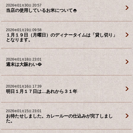
2026
01
30
20:57
年
月
日
当店の使用しているお米について🍚
2026
01
19
09:58
年
月
日
１月１９日（月曜日）のディナータイムは「貸し切り」
となります。
2026
01
18
23:01
年
月
日
週末は大賑わい🥘
2026
01
16
17:39
年
月
日
明日１月１７日は…あれから３１年
2026
01
15
23:01
年
月
日
お待たせしました。カレールーの仕込みが完了しまし
た。