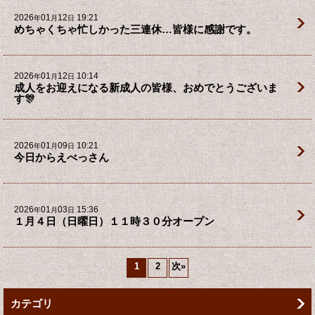
2026
01
12
19:21
年
月
日
めちゃくちゃ忙しかった三連休…皆様に感謝です。
2026
01
12
10:14
年
月
日
成人をお迎えになる新成人の皆様、おめでとうございま
す🎊
2026
01
09
10:21
年
月
日
今日からえべっさん
2026
01
03
15:36
年
月
日
１月４日（日曜日）１１時３０分オープン
1
2
次
»
カテゴリ