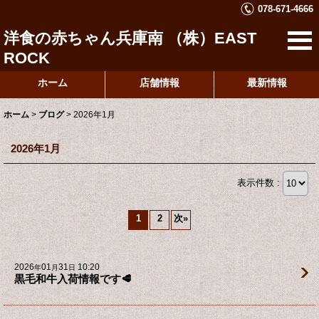
078-671-4666
洋食の赤ちゃん兵庫南 （株）EAST
ROCK
ホーム
店舗情報
最新情報
ホーム
>
ブログ
>
2026年1月
2026年1月
表示件数 :
1
2
次
»
2026
01
31
10:20
年
月
日
黒毛和牛入荷情報です🥩