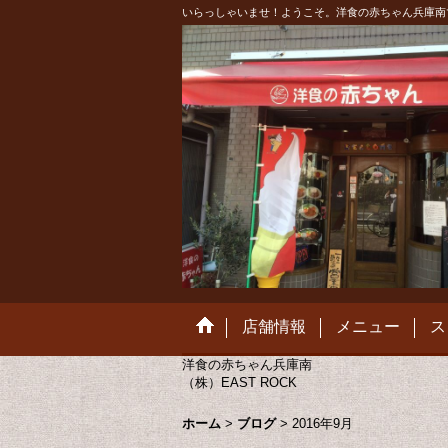
いらっしゃいませ！ようこそ。洋食の赤ちゃん兵庫南
店舗情報
メニュー
ス
洋食の赤ちゃん兵庫南
（株）EAST ROCK
ホーム
>
ブログ
>
2016年9月