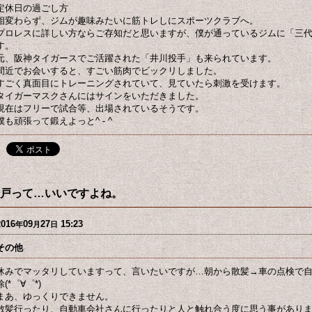
定休日の過ごし方
相変わらず、ジムが趣味みたいに筋トレしにスポーツクラブへ。
プロレスに詳しい方ならご存知だと思いますが、僕が通っているジムに「三
す。
元、阪神タイガースでご活躍された「井川投手」も来られています。
間近でお会いすると、すごい筋肉でビックリしました。
すごく真面目にトレーニングされていて、見ていたら刺激を受けます。
タイガーマスクさんにはサインをいただきました。
現在はフリーで試合等、出場されているそうです。
僕も頑張って鍛えよっと^ - ^
戸って…いいですよね。
2016
09
27
15:23
年
月
日
その他
休みでマッタリしていますって、言いたいですが…朝から散髪→車の点検で
除(*゜∀゜*)
まあ、ゆっくりできません。
散髪行ったり、自動車会社さんに行ったりと人と触れ合う度に思う事があり