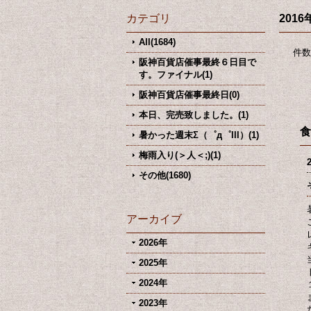
カテゴリ
2016
All(1684)
件数
阪神百貨店催事最終６日目で
す。ファイナル(1)
阪神百貨店催事最終日(0)
本日、完売致しました。(1)
食
暑かった週末Σ（゜д゜lll）(1)
梅雨入り(＞人＜;)(1)
その他(1680)
アーカイブ
2026年
2025年
2024年
2023年