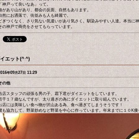
「神戸って良いなあ」って。
海があり山があり、都会の反面、自然もあります。
自然にお洒落で、街並みも人も綺麗で。
どぎつくなく、さり気ない気遣いがあり気さく。馴染みやすい人達。本当に
その神戸で商売をさせてもらっています。
イエット(^ ^)
2016
09
27
11:29
年
月
日
その他
当店スタッフの頑張る男の子、霜下君がダイエットをしています。
若干１７歳なんですが、太り過ぎの為にダイエットに取り組んでいます。
お店には美味しい食べ物が沢山ある為、食べ過ぎてしまうそうです！
僕も協力して、野菜炒めなど野菜を中心に作っています。年末までに１０K痩せ