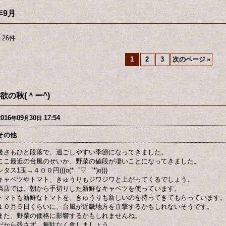
年9月
:
26
件
1
2
3
次のページ
»
欲の秋(＾ー^)
2016
09
30
17:54
年
月
日
その他
暑さもひと段落で、過ごしやすい季節になってきました。
ここ最近の台風のせいか、野菜の値段が凄いことになってきました。
レタス1玉→４００円(((o(*゜▽゜*)o)))
キャベツやトマト、きゅうりもジワジワと上がってくるでしょう。
当店では、朝から手切りした新鮮なキャベツを使っています。
トマトも新鮮なトマトを、きゅうりも新しいのを持ってきてもらっています
１０月５日くらいに、台風が近畿地方を直撃するかもしれないそうです。
また、野菜の価格に影響するかもしれませんね。
だから残さず、無駄なく食しましょう。