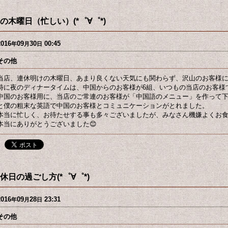
の木曜日（忙しい）(*゜∀゜*)
2016
09
30
00:45
年
月
日
その他
当店、連休明けの木曜日、あまり良くない天気にも関わらず、沢山のお客様
特に夜のディナータイムは、中国からのお客様が6組、いつもの当店のお客様
中国のお客様用に、当店のご常連のお客様が「中国語のメニュー」を作って
と僕の粗末な英語で中国のお客様とコミュニケーションがとれました。
本当に忙しく、お待たせする事も多々ございましたが、みなさん機嫌よくお
本当にありがとうございました😊
休日の過ごし方(*゜∀゜*)
2016
09
28
23:31
年
月
日
その他