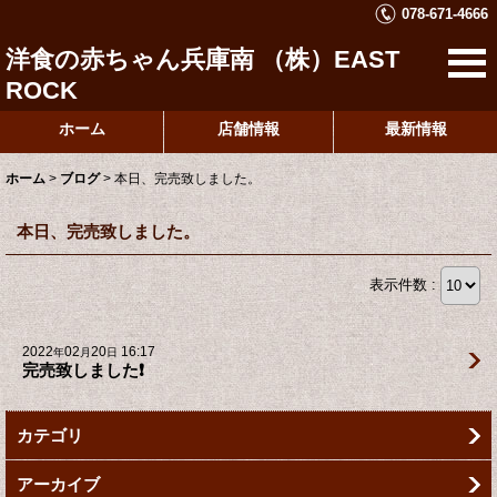
078-671-4666
洋食の赤ちゃん兵庫南 （株）EAST
ROCK
ホーム
店舗情報
最新情報
ホーム
>
ブログ
>
本日、完売致しました。
本日、完売致しました。
表示件数 :
2022
02
20
16:17
年
月
日
完売致しました❗️
カテゴリ
アーカイブ