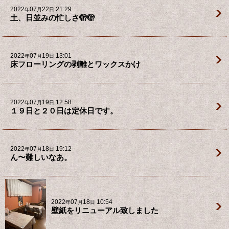
2022
07
22
21:29
年
月
日
土、日並みの忙しさ🫣🫣
2022
07
19
13:01
年
月
日
床フローリングの剥離とワックスかけ
2022
07
19
12:58
年
月
日
１９日と２０日は定休日です。
2022
07
18
19:12
年
月
日
ん〜難しいなあ。
2022
07
18
10:54
年
月
日
壁紙をリニューアル致しました