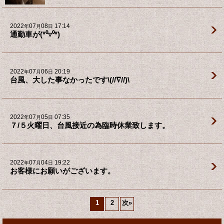
2022
07
08
17:14
年
月
日
通勤車が(*⁰▿⁰*)
2022
07
06
20:19
年
月
日
台風、大した事なかったです\(//∇//)\
2022
07
05
07:35
年
月
日
７/５火曜日、台風接近の為臨時休業致します。
2022
07
04
19:22
年
月
日
お客様にお願いがございます。
1
2
次
»