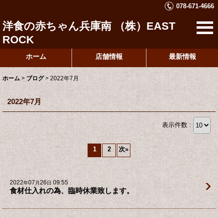
078-671-4666
洋食の赤ちゃん兵庫南 （株）EAST
ROCK
ホーム
店舗情報
最新情報
ホーム
>
ブログ
>
2022年7月
2022年7月
表示件数 :
1
2
次
»
2022
07
26
09:55
年
月
日
食材仕入れの為、臨時休業致します。