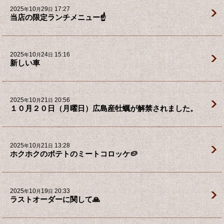
2025
10
29
17:27
年
月
日
当店の限定ランチメニュー☝️
2025
10
24
15:16
年
月
日
新しい車
2025
10
21
20:56
年
月
日
１０月２０日（月曜日）広島産牡蠣が解禁されました。
2025
10
21
13:28
年
月
日
ホクホクのポテトのミートコロッケ🥔
2025
10
19
20:33
年
月
日
ラストオーダーに関して🙏