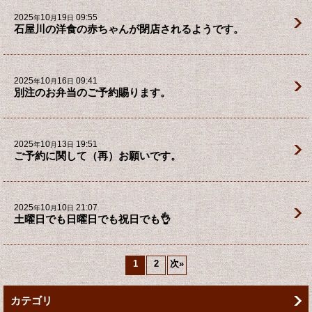
2025
10
19
09:55
年
月
日
石屋川の洋食の赤ちゃんが閉店されるようです。
2025
10
16
09:41
年
月
日
別注のお弁当のご予約賜ります。
2025
10
13
19:51
年
月
日
ご予約に関して（再）お願いです。
2025
10
10
21:07
年
月
日
土曜日でも日曜日でも祝日でも👌
1
2
次
»
カテゴリ