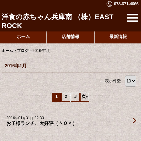
078-671-4666
洋食の赤ちゃん兵庫南 （株）EAST
ROCK
ホーム
店舗情報
最新情報
ホーム
>
ブログ
>
2016年1月
2016年1月
表示件数 :
1
2
3
次
»
2016
01
31
22:33
年
月
日
お子様ランチ、大好評（＾Ｏ＾）