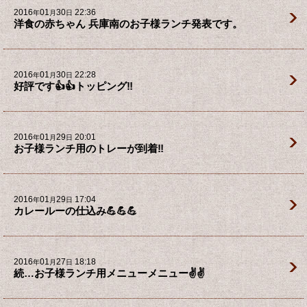
2016
01
30
22:36
年
月
日
洋食の赤ちゃん 兵庫南のお子様ランチ発表です。
2016
01
30
22:28
年
月
日
好評です👍👍トッピング‼️
2016
01
29
20:01
年
月
日
お子様ランチ用のトレーが到着‼️
2016
01
29
17:04
年
月
日
カレールーの仕込み💪💪💪
2016
01
27
18:18
年
月
日
続…お子様ランチ用メニューメニュー✌️✌