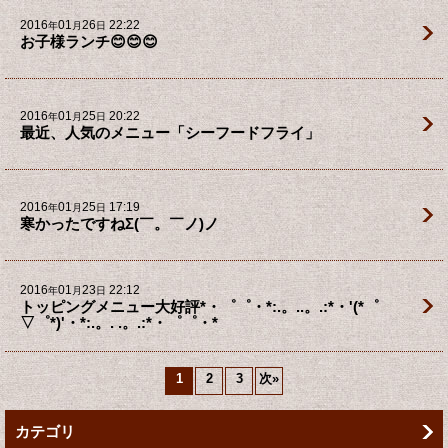
2016
01
26
22:22
年
月
日
お子様ランチ😊😊😊
2016
01
25
20:22
年
月
日
最近、人気のメニュー「シーフードフライ」
2016
01
25
17:19
年
月
日
寒かったですねΣ(￣。￣ノ)ノ
2016
01
23
22:12
年
月
日
トッピングメニュー大好評*・゜゜・*:.。..。.:*・'(*゜
▽゜*)'・*:.。. .。.:*・゜゜・*
1
2
3
次
»
カテゴリ