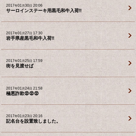
2017
01
30
20:06
年
月
日
サーロインステーキ用黒毛和牛入荷‼️
2017
01
27
17:30
年
月
日
岩手県産黒毛和牛入荷‼️
2017
01
25
17:59
年
月
日
街を見渡せば
2017
01
24
21:58
年
月
日
極悪詐欺😡😡😡
2017
01
23
20:16
年
月
日
記名台を設置致しました。