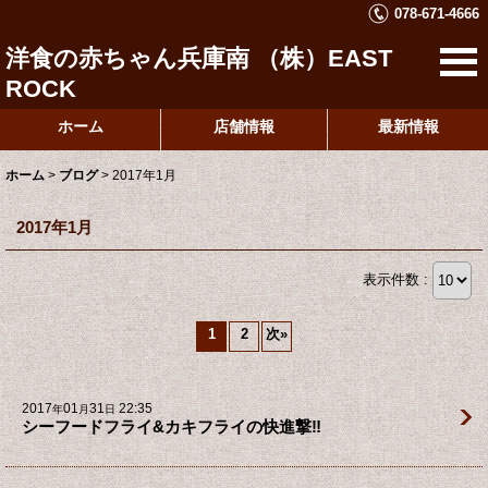
078-671-4666
洋食の赤ちゃん兵庫南 （株）EAST
ROCK
ホーム
店舗情報
最新情報
ホーム
>
ブログ
>
2017年1月
2017年1月
表示件数 :
1
2
次
»
2017
01
31
22:35
年
月
日
シーフードフライ&カキフライの快進撃‼️