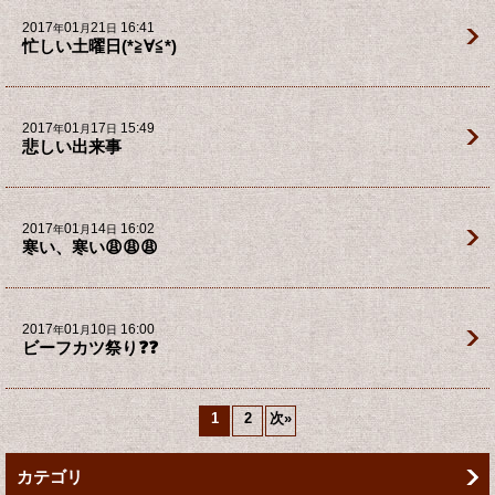
2017
01
21
16:41
年
月
日
忙しい土曜日(*≧∀≦*)
2017
01
17
15:49
年
月
日
悲しい出来事
2017
01
14
16:02
年
月
日
寒い、寒い😩😩😩
2017
01
10
16:00
年
月
日
ビーフカツ祭り❓❓
1
2
次
»
カテゴリ