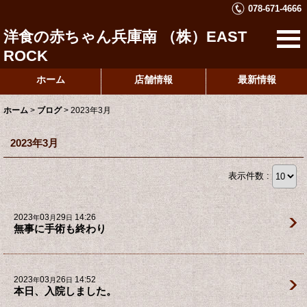
078-671-4666
洋食の赤ちゃん兵庫南 （株）EAST
ROCK
ホーム
店舗情報
最新情報
ホーム
>
ブログ
>
2023年3月
2023年3月
表示件数 :
2023
03
29
14:26
年
月
日
無事に手術も終わり
2023
03
26
14:52
年
月
日
本日、入院しました。