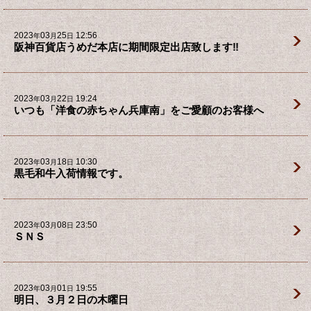
2023
03
25
12:56
年
月
日
阪神百貨店うめだ本店に期間限定出店致します‼️
2023
03
22
19:24
年
月
日
いつも「洋食の赤ちゃん兵庫南」をご愛顧のお客様へ
2023
03
18
10:30
年
月
日
黒毛和牛入荷情報です。
2023
03
08
23:50
年
月
日
ＳＮＳ
2023
03
01
19:55
年
月
日
明日、３月２日の木曜日