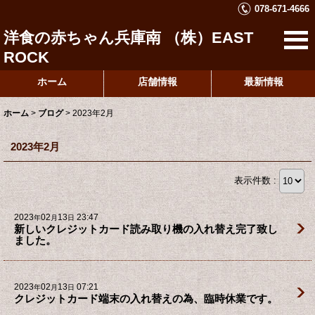
078-671-4666
洋食の赤ちゃん兵庫南 （株）EAST
ROCK
ホーム
店舗情報
最新情報
ホーム
>
ブログ
>
2023年2月
2023年2月
表示件数 :
2023
02
13
23:47
年
月
日
新しいクレジットカード読み取り機の入れ替え完了致し
ました。
2023
02
13
07:21
年
月
日
クレジットカード端末の入れ替えの為、臨時休業です。