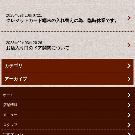
2023
02
13
07:21
年
月
日
クレジットカード端末の入れ替えの為、臨時休業です。
2023
02
03
20:26
年
月
日
お店入り口のドア開閉について
カテゴリ
アーカイブ
ホーム
店舗情報
メニュー
スタッフ
写真アルバム