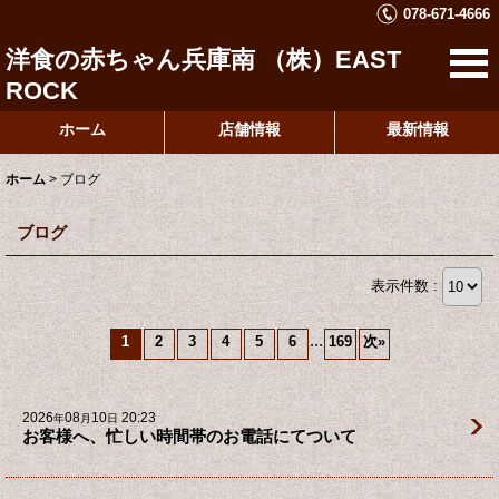
078-671-4666
洋食の赤ちゃん兵庫南 （株）EAST
ROCK
ホーム
店舗情報
最新情報
ホーム
>
ブログ
ブログ
表示件数 :
...
1
2
3
4
5
6
169
次
»
2026
08
10
20:23
年
月
日
お客様へ、忙しい時間帯のお電話にてついて