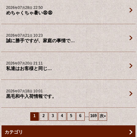
2026
07
28
22:50
年
月
日
めちゃくちゃ暑い😩😩
2026
07
21
10:23
年
月
日
誠に勝手ですが、家庭の事情で…
2026
07
20
21:11
年
月
日
私達はお客様と同じ…
2026
07
18
10:01
年
月
日
黒毛和牛入荷情報です。
...
1
2
3
4
5
6
169
次
»
カテゴリ