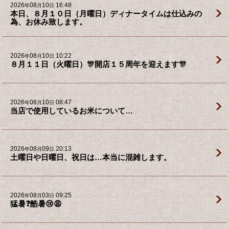
2026
08
10
16:48
年
月
日
本日、８月１０日（月曜日）ディナータイムは仕込みの
為、お休み致します。
2026
08
10
10:22
年
月
日
８月１１日（火曜日）🎊開店１５周年を迎えます🎊
2026
08
10
08:47
年
月
日
当店で使用しているお米について…
2026
08
09
20:13
年
月
日
土曜日や日曜日、祝日は…本当に混雑します。
2026
08
03
09:25
年
月
日
猛暑❓酷暑😢😩