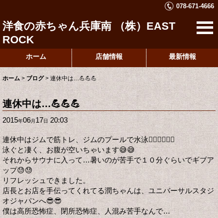
078-671-4666
洋食の赤ちゃん兵庫南 （株）EAST
ROCK
ホーム
店舗情報
最新情報
ホーム
>
ブログ
>
連休中は…💪💪💪
連休中は…💪💪💪
2015
06
17
20:03
年
月
日
連休中はジムで筋トレ、ジムのプールで水泳🏊🏿🏊🏿🏊🏿
泳ぐと凄く、お腹が空いちゃいます😅😅
それからサウナに入って…暑いのが苦手で１０分ぐらいでギブア
ップ😓😓
リフレッシュできました。
店長とお店を手伝ってくれてる潤ちゃんは、ユニバーサルスタジ
オジャパンへ😎😎
僕は高所恐怖症、閉所恐怖症、人混み苦手なんで…