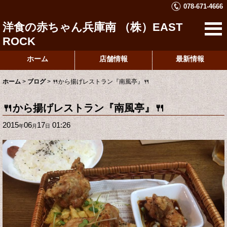
078-671-4666
洋食の赤ちゃん兵庫南 （株）EAST
ROCK
ホーム
店舗情報
最新情報
ホーム
>
ブログ
>
🍴から揚げレストラン『南風亭』🍴
🍴から揚げレストラン『南風亭』🍴
2015
06
17
01:26
年
月
日