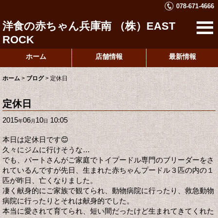
078-671-4666
洋食の赤ちゃん兵庫南 （株）EAST
ROCK
ホーム
店舗情報
最新情報
ホーム
>
ブログ
>
定休日
定休日
2015
06
10
10:05
年
月
日
本日は定休日です😊
久々にジムに行けそうな…
でも、パートさんがご家庭でトイプードル専門のブリーダーをさ
れているんですが先日、生まれた赤ちゃんプードル３匹の内の１
匹が昨日、亡くなりました。
凄く献身的にご家族で観てられ、動物病院に行ったり、救急動物
病院に行ったりとそれは献身的でした。
本当に愛されて育てられ、短い間だったけど生まれてきてくれた