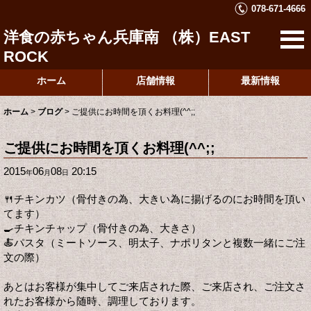
078-671-4666
洋食の赤ちゃん兵庫南 （株）EAST
ROCK
ホーム
店舗情報
最新情報
ホーム
>
ブログ
>
ご提供にお時間を頂くお料理(^^;;
ご提供にお時間を頂くお料理(^^;;
2015
06
08
20:15
年
月
日
🍴チキンカツ（骨付きの為、大きい為に揚げるのにお時間を頂い
てます）
🍳チキンチャップ（骨付きの為、大きさ）
🍝パスタ（ミートソース、明太子、ナポリタンと複数一緒にご注
文の際）
あとはお客様が集中してご来店された際、ご来店され、ご注文さ
れたお客様から随時、調理しております。