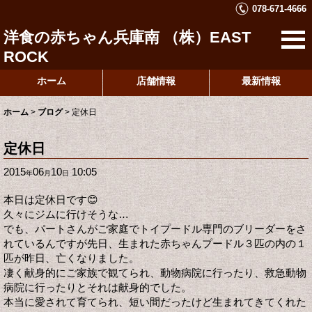
078-671-4666
洋食の赤ちゃん兵庫南 （株）EAST
ROCK
ホーム
店舗情報
最新情報
ホーム
>
ブログ
>
定休日
定休日
2015
06
10
10:05
年
月
日
本日は定休日です😊
久々にジムに行けそうな…
でも、パートさんがご家庭でトイプードル専門のブリーダーをさ
れているんですが先日、生まれた赤ちゃんプードル３匹の内の１
匹が昨日、亡くなりました。
凄く献身的にご家族で観てられ、動物病院に行ったり、救急動物
病院に行ったりとそれは献身的でした。
本当に愛されて育てられ、短い間だったけど生まれてきてくれた