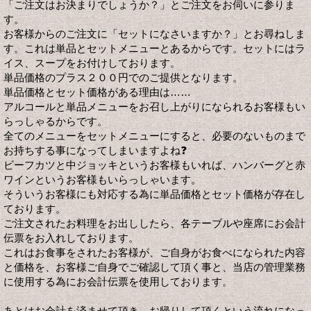
「ご注文はお決まりでしょうか？」とご注文をお伺いに参りま
す。
お客様からのご注文に「セットになさいますか？」とお尋ねしま
す。これは単品とセットメニューとあるからです。セットにはラ
イス、スープをお付けしております。
単品価格のプラス２００円でのご提供となります。
単品価格とセット価格がある理由は……
アルコールと単品メニューをお召し上がりになられるお客様もい
らっしゃるからです。
全てのメニューをセットメニューにすると、必要のないものまで
お持ちする事になってしまいますよね❓
ビーフカツと中ジョッキというお客様もいれば、ハンバーグと赤
ワインというお客様もいらっしゃいます。
そういうお客様にも対応する為に単品価格とセット価格が存在し
ております。
ご注文されたお料理をお出ししたら、各テーブルや座席にお会計
伝票をお入れしております。
これはお食事をされたお客様が、ご自身がお食べになられた内容
と価格を、お客様ご自身でご確認して頂く事と、当店の管理業務
に使用する為にお会計伝票を使用しております。
あとはお会計を済ませて頂き、お帰りして頂くという流れになっ