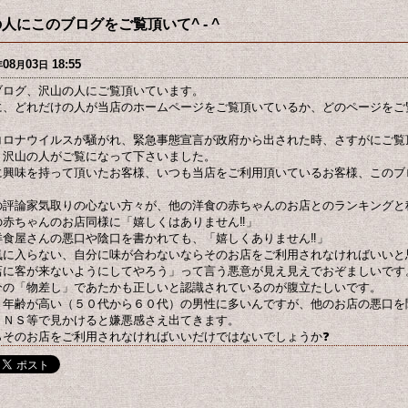
人にこのブログをご覧頂いて^ - ^
08
03
18:55
年
月
日
ブログ、沢山の人にご覧頂いています。
に、どれだけの人が当店のホームページをご覧頂いているか、どのページをご
コロナウイルスが騒がれ、緊急事態宣言が政府から出された時、さすがにご覧
、沢山の人がご覧になって下さいました。
に興味を持って頂いたお客様、いつも当店をご利用頂いているお客様、このブ
。
の評論家気取りの心ない方々が、他の洋食の赤ちゃんのお店とのランキングと
の赤ちゃんのお店同様に「嬉しくはありません‼️」
洋食屋さんの悪口や陰口を書かれても、「嬉しくありません‼️」
気に入らない、自分に味が合わないならそのお店をご利用されなければいいと
店に客が来ないようにしてやろう」って言う悪意が見え見えでおぞましいです
分の「物差し」であたかも正しいと認識されているのが腹立たしいです。
、年齢が高い（５０代から６０代）の男性に多いんですが、他のお店の悪口を
ＳＮＳ等で見かけると嫌悪感さえ出てきます。
らそのお店をご利用されなければいいだけではないでしょうか❓