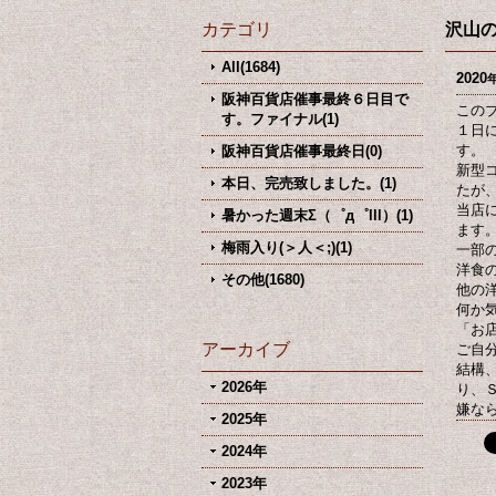
カテゴリ
沢山の
All(1684)
2020
阪神百貨店催事最終６日目で
この
す。ファイナル(1)
１日
す。
阪神百貨店催事最終日(0)
新型
本日、完売致しました。(1)
たが
当店
暑かった週末Σ（゜д゜lll）(1)
ます
梅雨入り(＞人＜;)(1)
一部
洋食
その他(1680)
他の
何か
「お
アーカイブ
ご自
結構
2026年
り、
嫌な
2025年
2024年
2023年