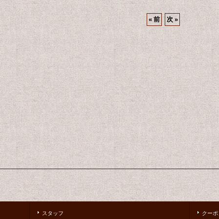
«
前
次
»
スタッフ
クーポ