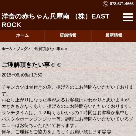
078-671-4666
洋食の赤ちゃん兵庫南 （株）EAST
ROCK
ホーム
店舗情報
最新情報
ホーム
>
ブログ
>
ご理解頂きたい事☺️☺️
ご理解頂きたい事☺️☺️
2015
06
08
17:50
年
月
日
チキンカツは骨付きの為、揚げるのにお時間をいただいておりま
す。
お召し上がりになった事があるお客様はおわかりと思いますが、
大きさもかなりあり、揚げるのにお時間をいただいております。
ランチタイムは、１２時くらいからの１時間はお客様が集中し、
パスタやポークジンジャー等、調理にお時間をいただいているメ
ニューはお待ちいただいております。
何卒、ご理解とご協力をよろしくお願い致します😊😊