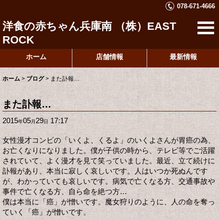
078-671-4666
洋食の赤ちゃん兵庫南 （株）EAST
ROCK
ホーム
店舗情報
最新情報
ホーム
>
ブログ
>
また訃報…
また訃報…
2015
05
29
17:17
年
月
日
女性漫才コンビの「いくよ、くるよ」のいくよさんが胃癌の為、
お亡くなりになりました。僕が子供の時から、テレビ等でご活躍
されていて、よく漫才を見て笑っていました。最近、立て続けに
訃報があり、本当に寂しく哀しいです。人はいつか死ぬんです
が、わかっていても哀しいです。病気で亡くなる方、交通事故や
事件で亡くなる方、自ら命を絶つ方…
僕は本当に「癌」が憎いです。魔女狩りのように、人の命を奪っ
ていく「癌」が憎いです。