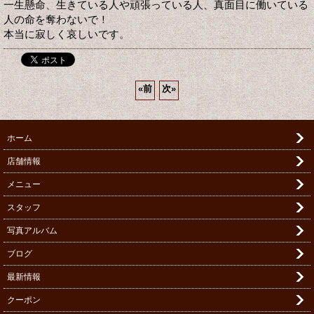
一生懸命、生きている人や頑張っている人、真面目に働いている
人の命を奪わないで！
本当に寂しく哀しいです。
«
前
次
»
ホーム
店舗情報
メニュー
スタッフ
写真アルバム
ブログ
最新情報
クーポン