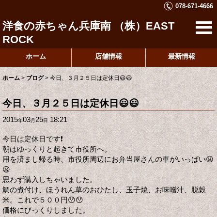
078-671-4666
洋食の赤ちゃん兵庫南 （株）EAST
ROCK
ホーム
店舗情報
最新情報
ホーム
>
ブログ
>
今日、３月２５日は定休日😃😃
今日、３月２５日は定休日😃😃
2015
03
25
18:21
年
月
日
今日は定休日です❗️
朝はゆっくりと起きて市役所へ。
用を済まし帰る時、市役所周辺にお弁当屋さんの車がいっぱい😦
😦
思わず購入しちゃいました。
鯛の煮付け、ほうれん草のおひたし、玉子焼、お味噌汁、脱穀
米。これで５００円😯😯
価格にびっくりしました。