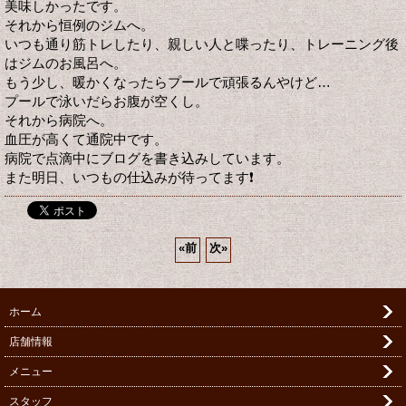
美味しかったです。
それから恒例のジムへ。
いつも通り筋トレしたり、親しい人と喋ったり、トレーニング後
はジムのお風呂へ。
もう少し、暖かくなったらプールで頑張るんやけど…
プールで泳いだらお腹が空くし。
それから病院へ。
血圧が高くて通院中です。
病院で点滴中にブログを書き込みしています。
また明日、いつもの仕込みが待ってます❗️
«
前
次
»
ホーム
店舗情報
メニュー
スタッフ