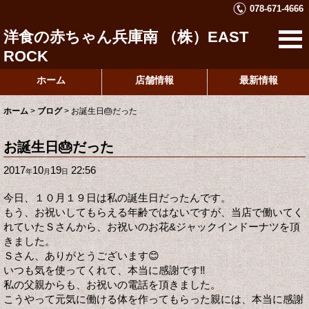
078-671-4666
洋食の赤ちゃん兵庫南 （株）EAST
ROCK
ホーム
店舗情報
最新情報
ホーム
>
ブログ
>
お誕生日🎂だった
お誕生日🎂だった
2017
10
19
22:56
年
月
日
今日、１０月１９日は私の誕生日だったんです。
もう、お祝いしてもらえる年齢ではないですが、当店で働いてく
れていたＳさんから、お祝いのお花&ジャックインドーナツを頂
きました。
Ｓさん、ありがとうございます😊
いつも気を使ってくれて、本当に感謝です‼️
私の父親からも、お祝いの電話を頂きました。
こうやって元気に働ける体を作ってもらった親には、本当に感謝