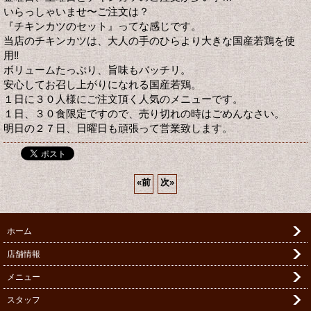
いらっしゃいませ〜ご注文は？
『チキンカツのセット』ってな感じです。
当店のチキンカツは、大人の手のひらより大きな国産若鶏を使
用‼️
ボリュームたっぷり、旨味もバッチリ。
安心してお召し上がりになれる国産若鶏。
１日に３０人様にご注文頂く人気のメニューです。
１日、３０食限定ですので、売り切れの時はごめんなさい。
明日の２７日、日曜日も頑張って営業致します。
«
前
次
»
ホーム
店舗情報
メニュー
スタッフ