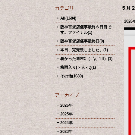
カテゴリ
５月
All(1684)
2026
阪神百貨店催事最終６日目で
す。ファイナル(1)
阪神百貨店催事最終日(0)
本日、完売致しました。(1)
暑かった週末Σ（゜д゜lll）(1)
梅雨入り(＞人＜;)(1)
その他(1680)
アーカイブ
2026年
2025年
2024年
2023年