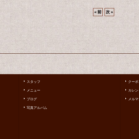
«
前
次
»
スタッフ
クーポ
メニュー
カレン
ブログ
メルマ
写真アルバム