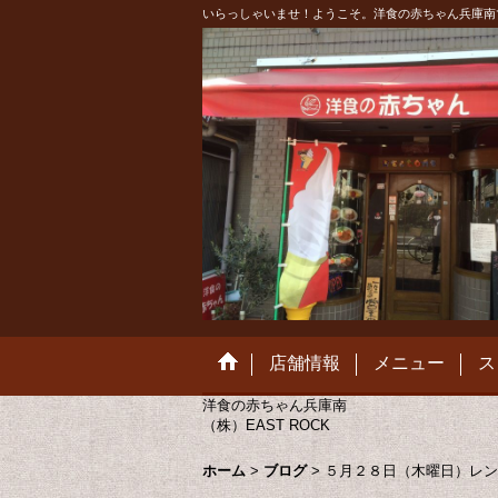
いらっしゃいませ！ようこそ。洋食の赤ちゃん兵庫南
店舗情報
メニュー
ス
洋食の赤ちゃん兵庫南
（株）EAST ROCK
ホーム
>
ブログ
>
５月２８日（木曜日）レン