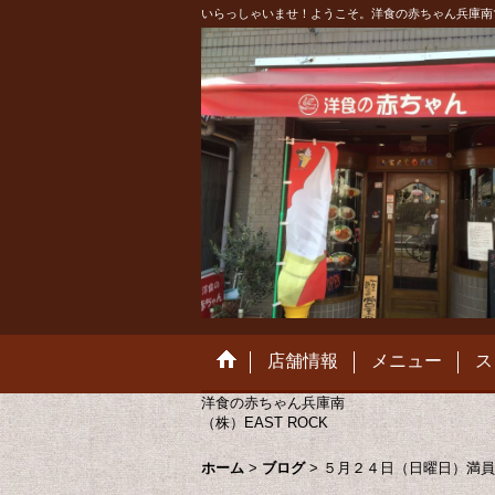
いらっしゃいませ！ようこそ。洋食の赤ちゃん兵庫南
店舗情報
メニュー
ス
洋食の赤ちゃん兵庫南
（株）EAST ROCK
ホーム
>
ブログ
>
５月２４日（日曜日）満員