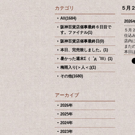
カテゴリ
５月
All(1684)
2026
阪神百貨店催事最終６日目で
５月
す。ファイナル(1)
仕込
店内
阪神百貨店催事最終日(0)
また
本日、完売致しました。(1)
本日
暑かった週末Σ（゜д゜lll）(1)
梅雨入り(＞人＜;)(1)
その他(1680)
アーカイブ
2026年
2025年
2024年
2023年