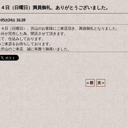
２４日（日曜日）満員御礼、ありがとうございました。
05
24
16:28
年
月
日
２４日（日曜日）、沢山のお客様にご来店頂き、満員御礼となりました。
み分が完売した為、閉店させて頂きます。
にて、仕込みしております。
のご来店をお待ちしております。
は沢山のご来店、誠に有難う御座いました。
«
前
次
»