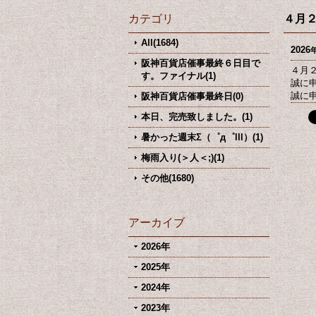
カテゴリ
４月
All(1684)
2026
阪神百貨店催事最終６日目で
４月
す。ファイナル(1)
誠に
誠に
阪神百貨店催事最終日(0)
本日、完売致しました。(1)
暑かった週末Σ（゜д゜lll）(1)
梅雨入り(＞人＜;)(1)
その他(1680)
アーカイブ
2026年
2025年
2024年
2023年