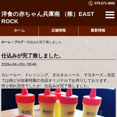
078-671-4666
洋食の赤ちゃん兵庫南 （株）EAST
ROCK
ホーム
店舗情報
最新情報
ホーム
>
ブログ
>
仕込みが完了致しました。
仕込みが完了致しました。
2026
04
20
09:46
年
月
日
カレールー、ドレッシング、タルタルソース、マヨネーズ…当店
では殆どが自家特製の当店オリジナルでお作りしております。
売り切れ完売でしたが、仕込みが完了致しました。