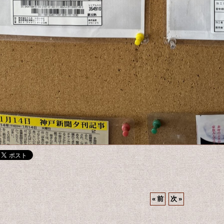
«
前
次
»