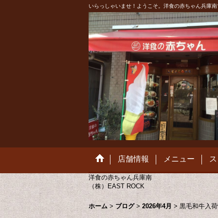
いらっしゃいませ！ようこそ。洋食の赤ちゃん兵庫南
店舗情報
メニュー
ス
洋食の赤ちゃん兵庫南
（株）EAST ROCK
ホーム
>
ブログ
>
2026年4月
>
黒毛和牛入荷