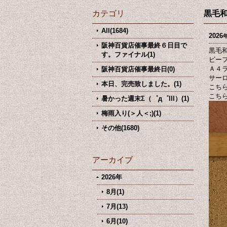
カテゴリ
黒毛
All(1684)
2026
阪神百貨店催事最終６日目で
黒毛
す。ファイナル(1)
ビー
Ａ４
阪神百貨店催事最終日(0)
サー
本日、完売致しました。(1)
こち
こち
暑かった週末Σ（゜д゜lll）(1)
梅雨入り(＞人＜;)(1)
その他(1680)
アーカイブ
2026年
8月(1)
7月(13)
6月(10)