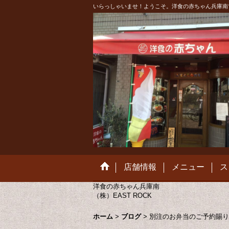
いらっしゃいませ！ようこそ。洋食の赤ちゃん兵庫南
店舗情報
メニュー
ス
洋食の赤ちゃん兵庫南
（株）EAST ROCK
ホーム
>
ブログ
>
別注のお弁当のご予約賜り