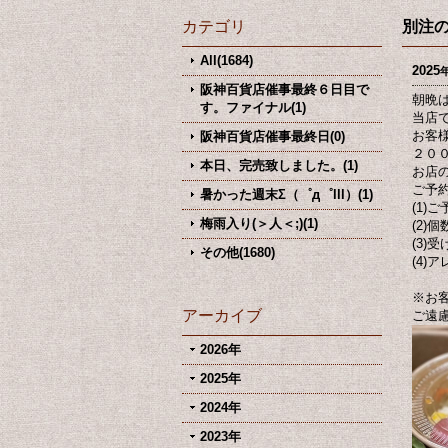
カテゴリ
別注
All(1684)
2025
阪神百貨店催事最終６日目で
朝晩
す。ファイナル(1)
当店
お客
阪神百貨店催事最終日(0)
２０
本日、完売致しました。(1)
お店
ご予
暑かった週末Σ（゜д゜lll）(1)
(1)
梅雨入り(＞人＜;)(1)
(2)個
(3)
その他(1680)
(4)
※お
アーカイブ
ご遠
2026年
2025年
2024年
2023年