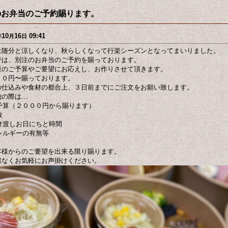
のお弁当のご予約賜ります。
10
16
09:41
年
月
日
は随分と涼しくなり、秋らしくなって行楽シーズンとなってまいりました。
では、別注のお弁当のご予約を賜っております。
様のご予算やご要望にお応えし、お作りさせて頂きます。
００円〜賜っております。
の仕込みや食材の都合上、３日前までにご注文をお願い致します。
約の際は…
ご予算（２０００円から賜ります）
数
受け渡しお日にちと時間
アレルギーの有無等
客様からのご要望を出来る限り賜ります。
慮なくお気軽にお声掛けください。