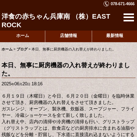
078-671-4666
洋食の赤ちゃん兵庫南 （株）EAST
ROCK
ホーム
店舗情報
最新情報
ホーム
>
ブログ
>
本日、無事に厨房機器の入れ替えが終わりました。
本日、無事に厨房機器の入れ替えが終わりまし
た。
2025
06
20
18:16
年
月
日
６月１９日（木曜日）と今日、６月２０日（金曜日）を臨時休業
させて頂き、厨房機器の入れ替えをさせて頂きました。
ガスレンジ、オーブン、製氷機、炊飯器、スープジャー、フライ
ヤー、冷蔵ショーケースを全て新しく致しました。
入れ替え中、店内の清掃や冷房機の清掃も行い、グリストラップ
（グリストラップとは、飲食店などの厨房排水に含まれる油脂や
残飯などを分離・貯留し、下水道に直接流れ込まないようにする