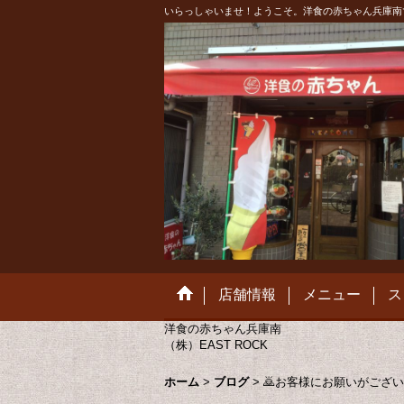
いらっしゃいませ！ようこそ。洋食の赤ちゃん兵庫南
店舗情報
メニュー
ス
洋食の赤ちゃん兵庫南
（株）EAST ROCK
ホーム
>
ブログ
>
🙇お客様にお願いがござい