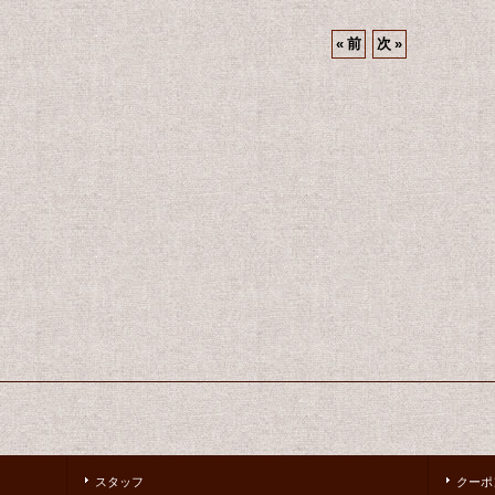
«
前
次
»
スタッフ
クーポ