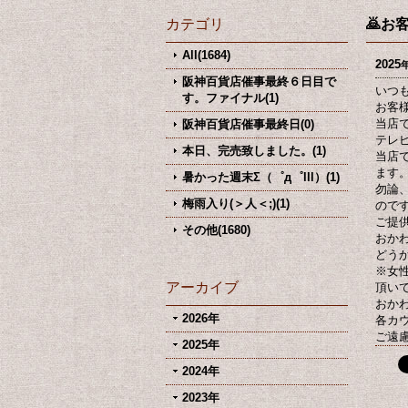
カテゴリ
🙇お
All(1684)
2025
阪神百貨店催事最終６日目で
いつ
す。ファイナル(1)
お客
当店
阪神百貨店催事最終日(0)
テレ
本日、完売致しました。(1)
当店
ます
暑かった週末Σ（゜д゜lll）(1)
勿論
梅雨入り(＞人＜;)(1)
ので
ご提
その他(1680)
おか
どう
※女
アーカイブ
頂い
おか
2026年
各カ
ご遠
2025年
2024年
2023年