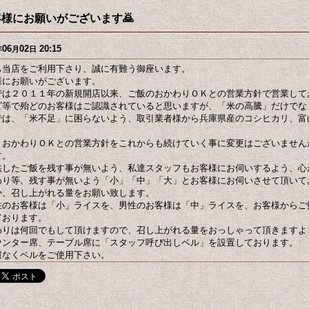
客様にお願いがございます🙇
06
02
20:15
年
月
日
も当店をご利用下さり、誠に有難う御座います。
様にお願いがございます。
では２０１１年の新規開店以来、ご飯のおかわりＯＫとの営業方針で営業して
ビ等で殆どのお客様はご認識されていると思いますが、「米の高騰」だけでな
では、「米不足」に困らないよう、取引業者様から兵庫県産のコシヒカリ、富
。
、おかわりＯＫとの営業方針をこれからも続けていく事に変更はございません
す。
供したご飯を残す事が無いよう、私達スタッフもお客様にお伺いするよう、心
わり等、残す事が無いよう「小」「中」「大」とお客様にお伺いさせて頂いて
か、召し上がれる量をお願い致します。
性のお客様は「小」ライスを、男性のお客様は「中」ライスを、お客様からご
ております。
わりは何回でもして頂けますので、召し上がれる量をおっしゃって頂きますよ
ウンター席、テーブル席に「スタッフ呼び出しベル」を設置しております。
慮なくベルをご使用下さい。