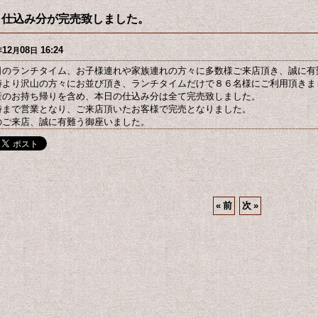
、仕込み分が完売致しました。
12
08
16:24
年
月
日
日のランチタイム、お子様連れや家族連れの方々に多数様ご来店頂き、誠に有
時より沢山の方々にお並び頂き、ランチタイムだけで８６名様にご利用頂きま
産のお持ち帰りを含め、本日の仕込み分は全て完売致しました。
時まで営業となり、ご来店頂いたお客様で完売となりました。
のご来店、誠に有難う御座いました。
«
前
次
»