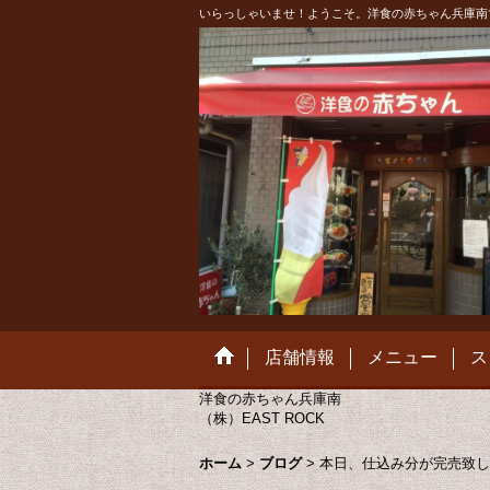
いらっしゃいませ！ようこそ。洋食の赤ちゃん兵庫南
店舗情報
メニュー
ス
洋食の赤ちゃん兵庫南
（株）EAST ROCK
ホーム
>
ブログ
>
本日、仕込み分が完売致し