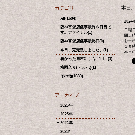
カテゴリ
本日
All(1684)
2024
阪神百貨店催事最終６日目で
日曜
す。ファイナル(1)
開店
お土
阪神百貨店催事最終日(0)
１６
本日、完売致しました。(1)
本日
暑かった週末Σ（゜д゜lll）(1)
梅雨入り(＞人＜;)(1)
その他(1680)
アーカイブ
2026年
2025年
2024年
2023年